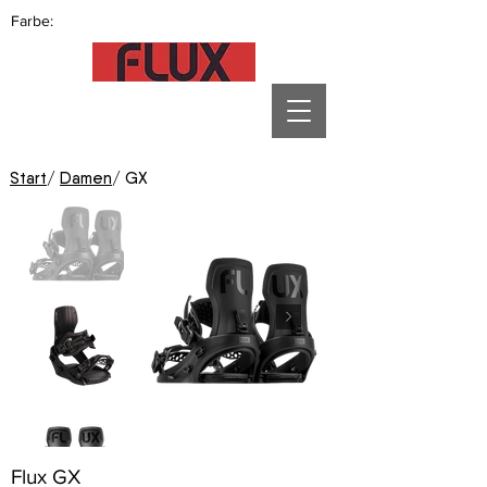
Farbe:
Start
/
Damen
/ GX
Flux GX