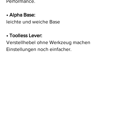
Performance.
•
Alpha Base:
leichte und weiche Base
•
Toolless Lever:
Verstellhebel ohne Werkzeug machen
Einstellungen noch einfacher.
•
Adjustable Toe & Heel Cushion:
nach vorn oder hinten verstellbare
Zehen- und Fersenpolster, um die
Bindung der Schuhgröße anzupassen
und Hebelkraftverluste zu minimieren
•
Comfort Footbed:
einlagiges, softes Fußbett für ein
natürlicheres Boardgefühl
Strap