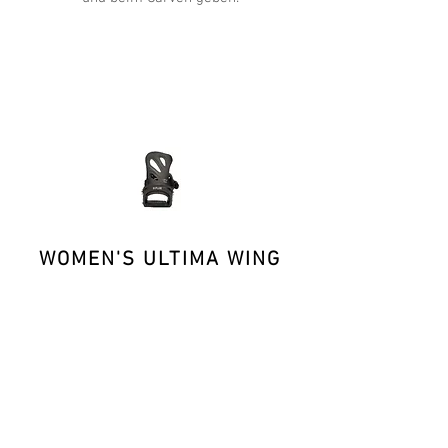
WOMEN'S ULTIMA WING
Das Highback ist mit seitlichen Flügeln
ausgestattet, die noch mehr Unterstützung
beim Druck auf Nose oder Tail geben. Es
ist zudem etwas kürzer, um den Druck auf
die Waden zu minimieren.